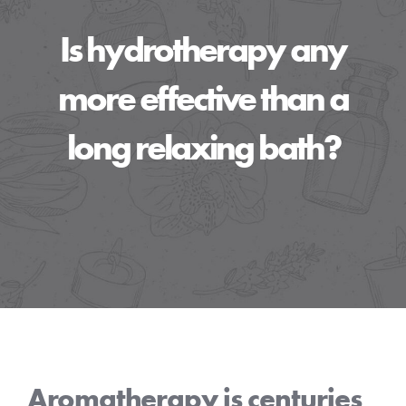
Is hydrotherapy any
TREATMENTS
more effective than a
PRODUCTS
long relaxing bath?
CONTACT US
BOOK NOW!
Aromatherapy is centuries